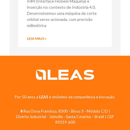
IHM (Interface Homem Máquina) e
inserção no contexto de Indústria 4.0.
Desenvolvemos uma máquina de corte
orbital servo-acionada, com precisão
milimétrica
LEIA MAIS »
Por 50 anos a
LEAS
é sinônimo de competência e inovação.
Rua Dona Francisca, 8300 - Bloco 5 - Módulo C/D |
Distrito Industrial - Joinville - Santa Catarina – Brasil | CEP
89219-600