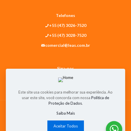
Telefones
+55 (47) 3026-7520
+55 (47) 3028-7520
comercial@leas.com.br
Siga-nos
Este site usa cookies para melhorar sua experiência. Ao
usar este site, você concorda com nossa
Política de
Proteção de Dados
.
2022 © LEAS Industrial Ltda.
Saiba Mais
Home
Quem Somos
Certificações de Qualidade
Novidades
Produtos
Downloads
Contato
Leas Itália
Aceitar Todos