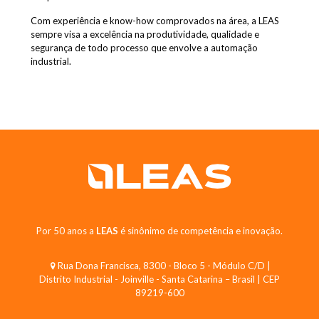
Com experiência e know-how comprovados na área, a LEAS
sempre visa a excelência na produtividade, qualidade e
segurança de todo processo que envolve a automação
industrial.
Por 50 anos a
LEAS
é sinônimo de competência e inovação.
Rua Dona Francisca, 8300 - Bloco 5 - Módulo C/D |
Distrito Industrial - Joinville - Santa Catarina – Brasil | CEP
89219-600